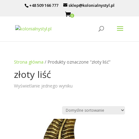
+48 509 166 777
sklep@kolonialnystyl.pl
0
Strona główna
/ Produkty oznaczone “złoty liść”
złoty liść
Wyświetlanie jednego wyniku