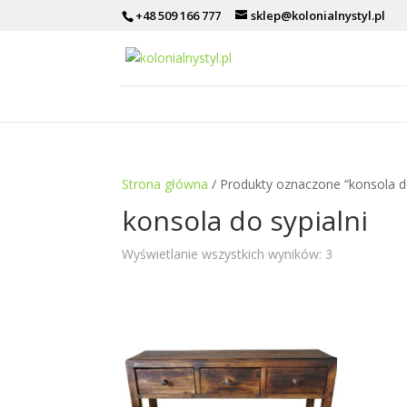
+48 509 166 777
sklep@kolonialnystyl.pl
Strona główna
/ Produkty oznaczone “konsola do
konsola do sypialni
Wyświetlanie wszystkich wyników: 3