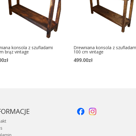
iana konsola z szufladami
Drewniana konsola z szufladam
m brąz vintage
100 cm vintage
00
zł
499.00
zł
FORMACJE
akt
as
ulamin