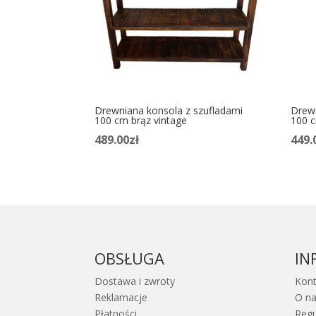
Drewniana konsola z szufladami
Drewn
100 cm brąz vintage
100 c
489.00
zł
449.
OBSŁUGA
IN
Dostawa i zwroty
Kont
Reklamacje
O n
Płatności
Reg